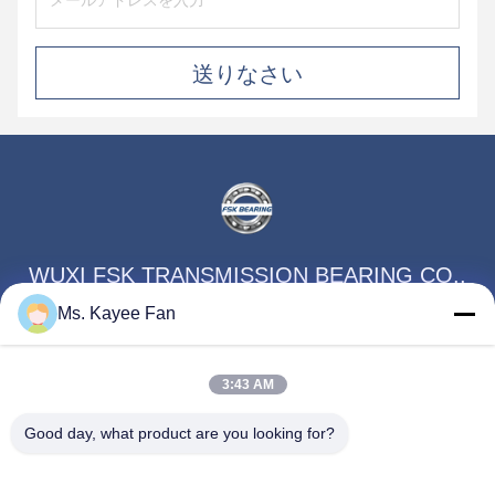
送りなさい
WUXI FSK TRANSMISSION BEARING CO.,
LTD
Ms. Kayee Fan
fskbearing@hotmail.com
3:43 AM
86-510-82713083
Good day, what product are you looking for?
中国江蘇省無錫市梁渓区人民中路220号