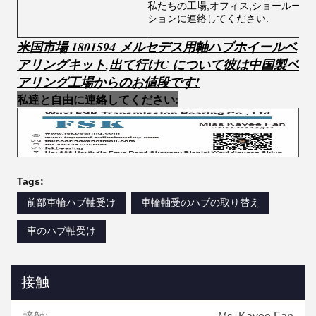
私たちの工場,オフィス,ショールーム
ションに連絡してください.
米国市場 1801594 メルセデス用軸ハブホイールベ
アリングキット
,
出て行け
C について
彼は
中国製ベ
アリング工場からのお値段です!
私達と自由に連絡してください:
Tags:
前部車輪ハブ軸受け
車輪軸受のハブの取り替え
車のハブ軸受け
接触