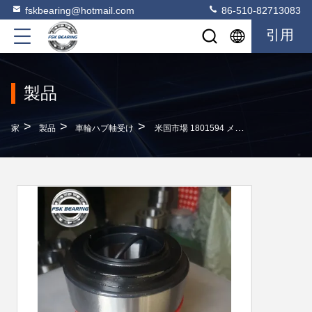
fskbearing@hotmail.com
86-510-82713083
引用
製品
>
>
>
家
製品
車輪ハブ軸受け
米国市場 1801594 メルセデス用軸ハブホイールベアリングキット