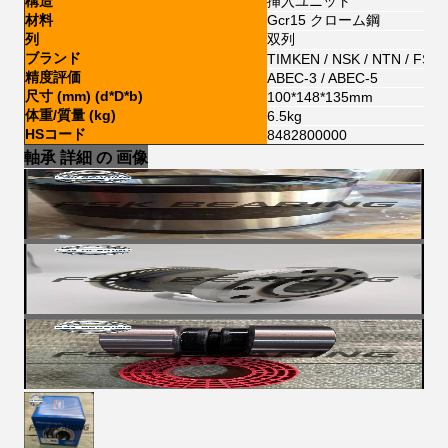
構造
挿入ユニット
材料
Gcr15 クローム鋼
列
双列
ブランド
TIMKEN / NSK / NTN / FSKG
精度評価
ABEC-3 / ABEC-5
尺寸 (mm) (d*D*b)
100*148*135mm
体重/質量 (kg)
6.5kg
HSコード
8482800000
軸承 詳細 の 画像