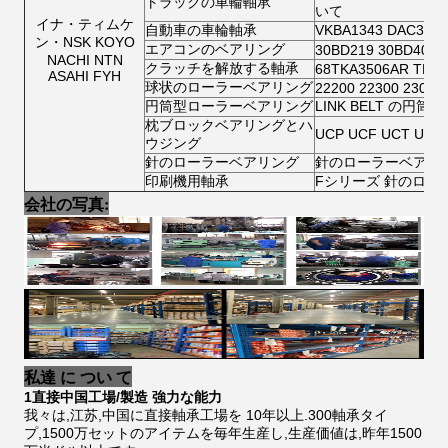
トラックの車輪軸承
いて
イナ・ティムケ
自動車の車輪軸承
VKBA1343 DAC346
ン・NSK KOYO
エアコンのベアリング
30BD219 30BD40 3
NACHI NTN
クラッチを解放する軸承
68TKA3506AR TK70
ASAHI FYH
球状のローラーベアリング
22200 22300 23000
円筒型ローラーベアリング
LINK BELT の
枕ブロックベアリングとハ
UCP UCF UCT UCF
ウジング
針のローラーベアリング
針のローラーベアリ
印刷機用軸承
Fシリーズ 針のロー
会社の写真:
私達 に つい て
1直接中国工場/製造 強力な能力
我々は,江苏,中国に直接軸承工場を 10年以上.300軸承タイ
プ,1500万セットのアイテムを毎年生産し,生産価値は,昨年1500