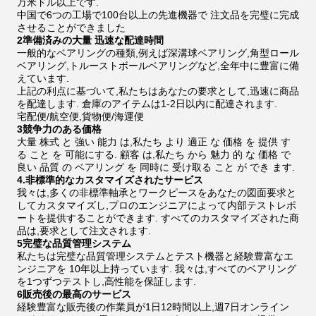
万米ドル以上です.
中国で6つの工場で100台以上の先進機器で 注文品を完璧に完成
させることができました
2準備済みの大量 迅速な配達時間
一般的なベアリングの種類,例えば深溝球ベアリング,角型ロール
ベアリング,トルーストボールベアリングなど,全年中に豊富に備
えています.
上記の利点に基づいて,私たちはあなたの要求として,迅速に商品
を配達します. 倉庫のアイテムは1-2日以内に配達されます.
宅配便/航空便,貨物便/海運便
3競争力のある価格
大量 株式 と 強い 能力 は,私たち より 適正 な 価格 を 提供 す
る こと を 可能にする. 顧客 は,私たち から 魅力 的 な 価格 で
良い 品質 の ベアリング を 同時に 受け取る こと が でき ます.
4.非標準的なカスタマイズされたサービス
我々は,多くの非標準軸承とワークピースをあなたの図面要求と
してカスタマイズし,プロのエンジニアによって内部テストレポ
ートを提供することができます. すべてのカスタマイズされた商
品は,要求として注文されます.
5完璧な品質管理システム
私たちは完璧な品質管理システムとテスト機器と経験豊富なエ
ンジニアを 10年以上持っています. 我々は,すべてのベアリング
を1つずつテストし,高性能を保証します.
6販売後の最高のサービス
経験豊富な販売後の作業員が1日12時間以上,週7日オンライン