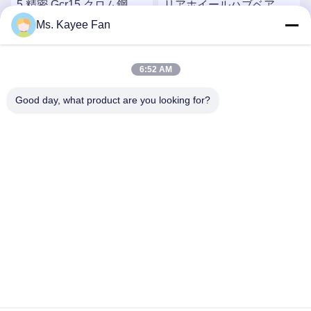
5 精密 Gcr15 クロム鋼 双
リアホイールハブベアリ
列車輪ハブベアリングキ
ングシャフトヘッド、ダ
Ms. Kayee Fan
ット Jaguar X-TYPE
ブルロウGcr15クロム鋼お
最もよい価格を得なさい
最もよい価格を得なさい
X400 02-04
よびABSセンサー付き、
6:52 AM
Wildcat Bojun用
Good day, what product are you looking for?
WUXI FSK TRANSMISSION BEARING CO.,
LTD
fskbearing@hotmail.com
86-510-82713083
中国江蘇省無錫市梁渓区人民中路220号