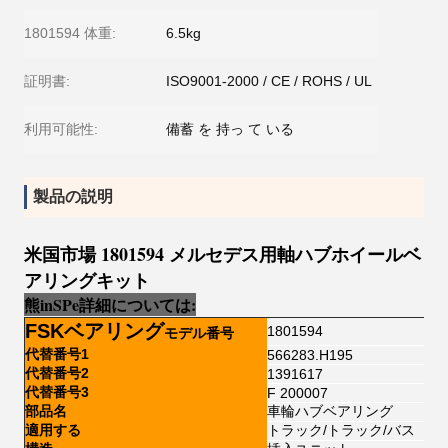
1801594 体重:
6.5kg
証明書:
ISO9001-2000 / CE / ROHS / UL
利用可能性:
備蓄 を 持っ て いる
製品の説明
米国市場 1801594 メルセデス用軸ハブホイールベ
アリングキット
熊
i
n
SP
e
詳細については:
FSKベアリング
1801594
モデル番号
代替番号1
566283.H195
代替番号2
1391617
代替番号3
F 200007
部品名
車輪ハブベアリング
適用する
トラック/トラック/バス