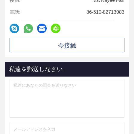
接触:
Ms. Kayee Fan
電話:
86-510-82713083
今接触
私達を郵送しなさい