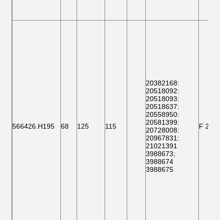
20382168
:
20518092
:
20518093
:
20518637
:
20558950:
20581399
:
566426.H195
68
125
115
F 200
20728008
:
20967831:
21021391
3988673
;
3988674
3988675