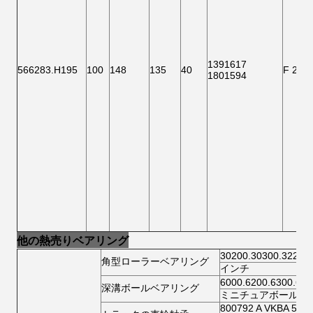
1391617
566283.H195
100
148
135
40
F 200
1801594
他の熱売りベアリング
30200.30300.32200
角型ローラーベアリング
インチ
6000.6200.6300.640
深溝ボールベアリング
ミニチュアボールベ
800792 A VKBA 54