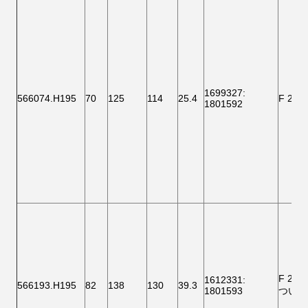
1699327
:
566074.H195
70
125
114
25.4
F 200
1801592
F 200
1612331
:
566193.H195
82
138
130
39.3
1801593
ついて