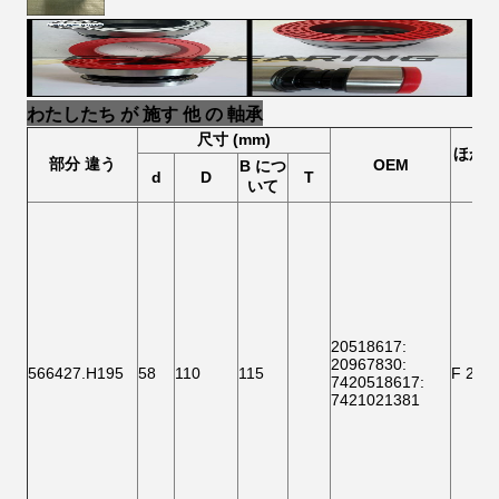
わたしたち が 施す 他 の 軸承
尺寸 (mm)
ほか
部分
違う
OEM
B につ
d
D
T
いて
20518617
:
20967830:
566427.H195
58
110
115
F 200
7420518617
:
7421021381