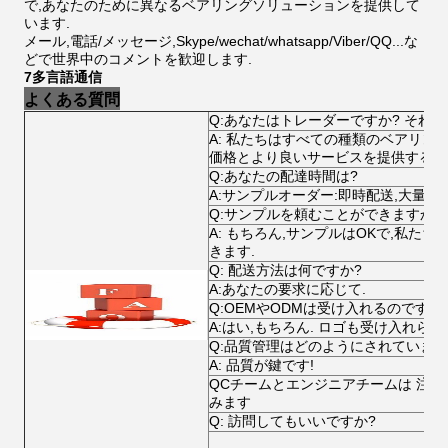
で,あなたのために異なるベアリングソリューションを提供して
います.
メール,電話/メッセージ,Skype/wechat/whatsapp/Viber/QQ...な
どで世界中のコメントを歓迎します.
7多言語通信
よくある質問
Q:あなたはトレーダーですか? それ
A: 私たちはすべての種類のベアリン
価格とより良いサービスを提供するこ
Q:あなたの配達時間は?
A:サンプルオーダー:即時配送,大量注文
Q:サンプルを頼むことができますか?
A: もちろん,サンプルはOKで,私た
きます.
Q: 配送方法は何ですか?
A:あなたの要求に応じて.
Q:OEMやODMは受け入れるのですか
A:はい,もちろん. ロゴも受け入れられ
Q:品質管理はどのようにされています
A: 品質が鍵です!
QCチームとエンジニアチームは 注文
みます
Q: 訪問してもいいですか?