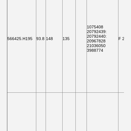
1075408
20792439:
20792440:
566425.H195
93.8
148
135
F 200
20967828
21036050
3988774