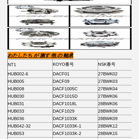
わたしたち が 施す 他 の 軸承
KOYO番号
NSK番号
NT1
HUB002-6
DACF01
27BWK02
HUB005
DACF09
27BWK03
HUB008
DACF1005C
27BWK04
HUB030
DACF1015D
27BWK06
HUB031
DACF1018L
28BWK06
HUB033
DACF1029
28BWK08
HUB036
DACF1033K
28BWK09
HUB042-32
DACF1033K-1
28BWK12
HUB053
DACF1033K-2
28BWK15