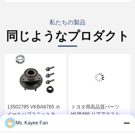
私たちの製品
同じようなプロダクト
13502785 VKBA6765 ホ
トヨタ用高品質パーツ
イールハブユニットキッ
HUB466 リアアクスルホ
ト OPEL SAAB用
イールハブ
Ms. Kayee Fan
最もよい価格を得なさい
最もよい価格を得なさい