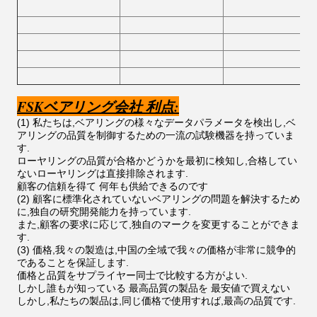
FSKベアリング会社 利点:
(1) 私たちは,ベアリングの様々なデータパラメータを検出し,ベ
アリングの品質を制御するための一流の試験機器を持っていま
す.
ローヤリングの品質が合格かどうかを最初に検知し,合格してい
ないローヤリングは直接排除されます.
顧客の信頼を得て 何年も供給できるのです
(2) 顧客に標準化されていないベアリングの問題を解決するため
に,独自の研究開発能力を持っています.
また,顧客の要求に応じて,独自のマークを変更することができま
す.
(3) 価格,我々の製造は,中国の全域で我々の価格が非常に競争的
であることを保証します.
価格と品質をサプライヤー同士で比較する方がよい.
しかし誰もが知っている 最高品質の製品を 最安値で買えない
しかし,私たちの製品は,同じ価格で使用すれば,最高の品質です.