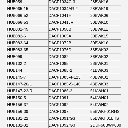
HUB059
DACF1034C-3
28BWK16
HUB065-15
DACF1034AR-2
28BWK19
HUB066-52
DACF1041H
30BWK06
HUB066-53
DACF1041JR
30BWK10
HUB081-45
DACF1050B
30BWK11
HUB082-6
DACF1065A
30BWK15
HUB083-64
DACF1072B
30BWK16
HUB083-65
DACF1076D
33BWK02
HUB099
DACF1082
36BWK02
HUB132-2
DACF1085
38BWK01
HUB144
DACF1085-2
41BWK03
HUB145-7
DACF1085-4-123
43BWK01
HUB147-20/L
DACF1085-5-140
43BWK03
HUB147-22/R
DACF1086-2
51KWH01
HUB150-5
DACF1091
54KWH01
HUB156-37
DACF1092
54KWH02
HUB156-39
DACF1097
55BWKH01RHS
HUB181-22
DACF1091/G3
55BWKH01LHS
HUB181-32
DACF1092/G3
2DUF58BWK038