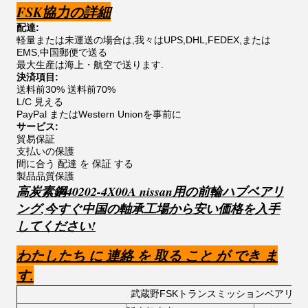
FSK協力の詳細
配達:
軽量または未運送の場合は,我々はUPS,DHL,FEDEX,または
EMS,中国郵便で送る
最大生産は海上・航空で送ります.
決済項目:
送料前30% 送料前70%
L/C 見える
PayPal またはWestern Unionを事前に
サービス:
貿易保証
支払いの保護
間に合う 配達 を 保証 する
製品品質保護
高炭素鋼40202-4X00A nissan用の前輪ハブベアリ
ング
,
今すぐ中国の軸承工場から安い価格を入手
してください!
わたしたち に 連絡 を 取る こと が でき ま
す.
武蔵野FSKトランスミッションベアリン