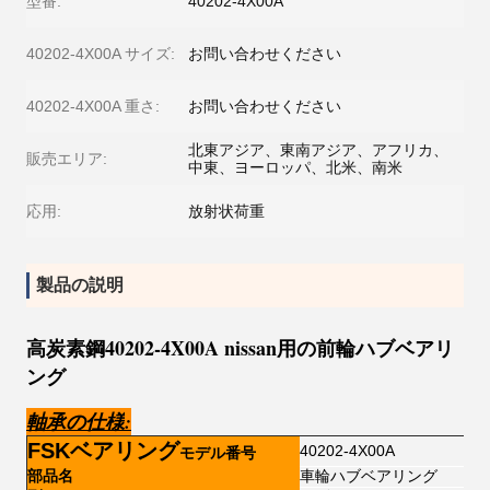
型番:
40202-4X00A
40202-4X00A サイズ:
お問い合わせください
40202-4X00A 重さ:
お問い合わせください
北東アジア、東南アジア、アフリカ、
販売エリア:
中東、ヨーロッパ、北米、南米
応用:
放射状荷重
製品の説明
高炭素鋼40202-4X00A nissan用の前輪ハブベアリ
ング
軸承の仕様
:
FSKベアリング
40202-4X00A
モデル番号
部品名
車輪ハブベアリング