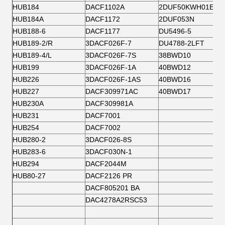
HUB184
DACF1102A
2DUF50KWH01EJB
HUB184A
DACF1172
2DUF053N
HUB188-6
DACF1177
DU5496-5
HUB189-2/R
3DACF026F-7
DU4788-2LFT
HUB189-4/L
3DACF026F-7S
38BWD10
HUB199
3DACF026F-1A
40BWD12
HUB226
3DACF026F-1AS
40BWD16
HUB227
DACF309971AC
40BWD17
HUB230A
DACF309981A
HUB231
DACF7001
HUB254
DACF7002
HUB280-2
3DACF026-8S
HUB283-6
3DACF030N-1
HUB294
DACF2044M
HUB80-27
DACF2126 PR
DACF805201 BA
DAC4278A2RSC53