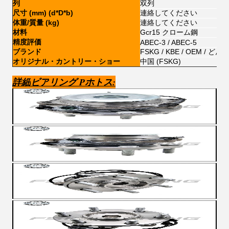
列
双列
尺寸 (mm) (d*D*b)
連絡してください
体重/質量 (kg)
連絡してください
材料
Gcr15 クローム鋼
精度評価
ABEC-3 / ABEC-5
ブランド
FSKG / KBE / OEM /
オリジナル・カントリー・ショー
中国 (FSKG)
詳細
ビア
リング P
ホトス: