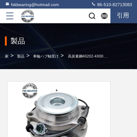
fskbearing@hotmail.com
86-510-82713083
引用
製品
>
>
>
家
製品
車輪ハブ軸受け
高炭素鋼40202-4X00A Nissan用の前輪ハブベアリング