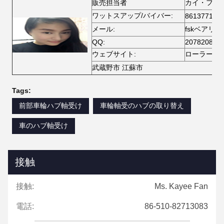
販売担当者
カイ・ファ
ワットスアップ/バイバー:
861377102
メール:
fskベアリング
QQ:
207820856
ウェブサイト:
ローラーベ
武蔵野市 江蘇市
Tags:
前部車輪ハブ軸受け
車輪軸受のハブの取り替え
車のハブ軸受け
接触
接触:
Ms. Kayee Fan
電話:
86-510-82713083