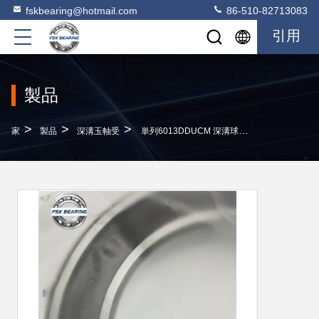
fskbearing@hotmail.com
86-510-82713083
引用
製品
>
>
>
家
製品
深溝玉軸受
単列6013DDUCM 深溝球軸承 65*100*18mm GCR15 自動車用