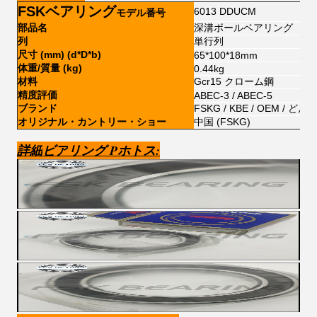
FSKベアリング
6013 DDUCM
モデル番号
部品名
深溝ボールベアリング
列
単行列
尺寸 (mm) (d*D*b)
65*100*18mm
体重/質量 (kg)
0.44kg
材料
Gcr15 クローム鋼
精度評価
ABEC-3 / ABEC-5
ブランド
FSKG / KBE / OEM /
オリジナル・カントリー・ショー
中国 (FSKG)
詳細
ビア
リング P
ホトス: