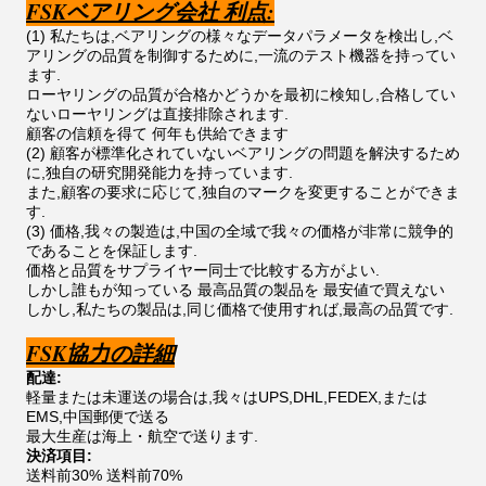
FSKベアリング会社 利点:
(1) 私たちは,ベアリングの様々なデータパラメータを検出し,ベ
アリングの品質を制御するために,一流のテスト機器を持ってい
ます.
ローヤリングの品質が合格かどうかを最初に検知し,合格してい
ないローヤリングは直接排除されます.
顧客の信頼を得て 何年も供給できます
(2) 顧客が標準化されていないベアリングの問題を解決するため
に,独自の研究開発能力を持っています.
また,顧客の要求に応じて,独自のマークを変更することができま
す.
(3) 価格,我々の製造は,中国の全域で我々の価格が非常に競争的
であることを保証します.
価格と品質をサプライヤー同士で比較する方がよい.
しかし誰もが知っている 最高品質の製品を 最安値で買えない
しかし,私たちの製品は,同じ価格で使用すれば,最高の品質です.
FSK協力の詳細
配達:
軽量または未運送の場合は,我々はUPS,DHL,FEDEX,または
EMS,中国郵便で送る
最大生産は海上・航空で送ります.
決済項目:
送料前30% 送料前70%