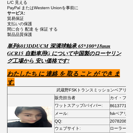
L/C 見える
PayPal またはWestern Unionを事前に
サービス:
貿易保証
支払いの保護
間に合う 配達 を 保証 する
製品品質保護
単列6013DDUCM 深溝球軸承 65*100*18mm
GCR15 自動車用
G について
中国製のローヤリン
グ工場から 安い価格です!
わたしたち に 連絡 を 取る こと が でき ま
す.
武蔵野FSKトランスミッションベアリン
販売担当者
カイ・ファ
ワットスアップ/バイバー:
861377102
メール:
fskベアリング
QQ:
207820856
ウェブサイト:
ローラーベ