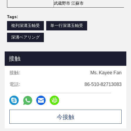
武蔵野市 江蘇市
Tags:
複列深溝玉軸受
単一行深溝玉軸受
深溝ベアリング
接触
接触:
Ms. Kayee Fan
電話:
86-510-82713083
今接触