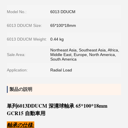
Model No.:
6013 DDUCM
6013 DDUCM Size:
65*100*18mm
6013 DDUCM Weight:
0.44 kg
Northeast Asia, Southeast Asia, Africa,
Sale Area:
Middle East, Europe, North America,
South America
Application:
Radial Load
製品の説明
単列6013DDUCM 深溝球軸承 65*100*18mm
GCR15 自動車用
軸承の仕様
: